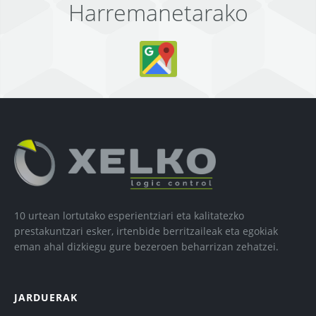
Harremanetarako
10 urtean lortutako esperientziari eta kalitatezko
prestakuntzari esker, irtenbide berritzaileak eta egokiak
eman ahal dizkiegu gure bezeroen beharrizan zehatzei.
JARDUERAK