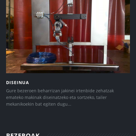
DISEINUA
Gure bezeroen beharrizan jakinei irtenbide zehatzak
emateko makinak diseinatzeko eta sortzeko, tailer
mekanikoekin bat egiten dugu...
BEZEROAK