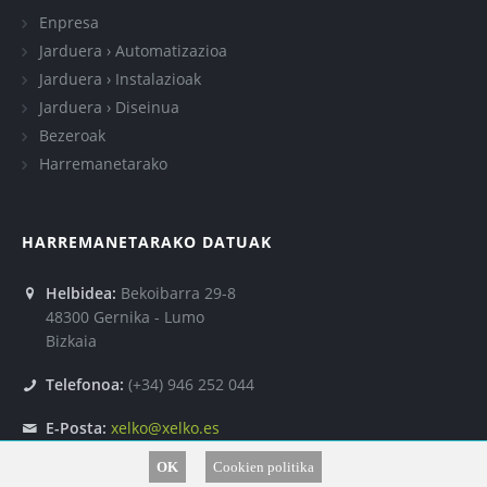
Enpresa
Jarduera › Automatizazioa
Jarduera › Instalazioak
Jarduera › Diseinua
Bezeroak
Harremanetarako
HARREMANETARAKO DATUAK
Helbidea:
Bekoibarra 29-8
48300 Gernika - Lumo
Bizkaia
Telefonoa:
(+34) 946 252 044
E-Posta:
xelko@xelko.es
OK
Cookien politika