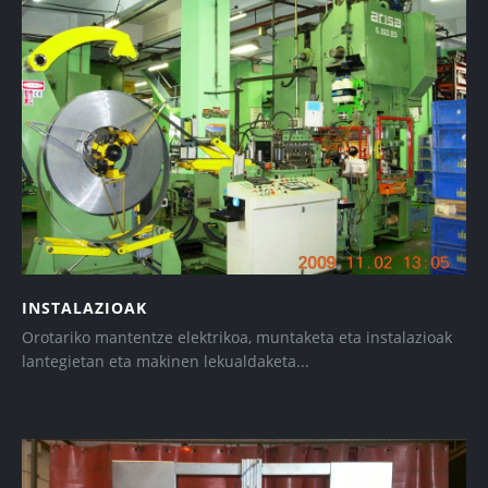
INSTALAZIOAK
Orotariko mantentze elektrikoa, muntaketa eta instalazioak
lantegietan eta makinen lekualdaketa...